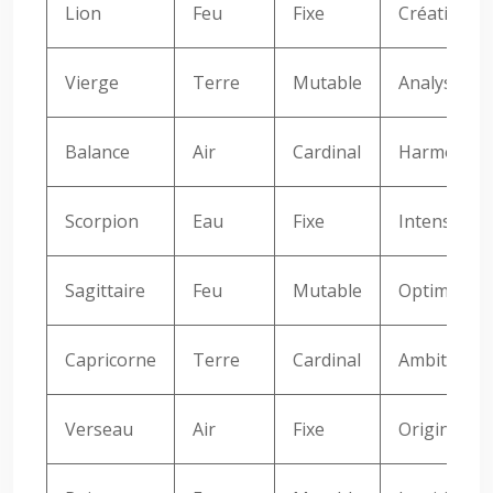
Lion
Feu
Fixe
Créativité,
Vierge
Terre
Mutable
Analyse, Pr
Balance
Air
Cardinal
Harmonie, D
Scorpion
Eau
Fixe
Intensité, 
Sagittaire
Feu
Mutable
Optimisme, 
Capricorne
Terre
Cardinal
Ambition, R
Verseau
Air
Fixe
Originalité