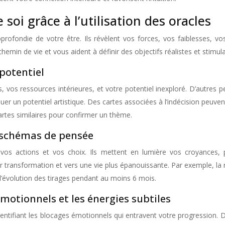
 soi grâce à l’utilisation des oracles
rofondie de votre être. Ils révèlent vos forces, vos faiblesses, vo
emin de vie et vous aident à définir des objectifs réalistes et stimula
 potentiel
 vos ressources intérieures, et votre potentiel inexploré. D’autres p
uer un potentiel artistique. Des cartes associées à l’indécision peuv
cartes similaires pour confirmer un thème.
s schémas de pensée
vos actions et vos choix. Ils mettent en lumière vos croyances, par
ur transformation et vers une vie plus épanouissante. Par exemple, la r
e l’évolution des tirages pendant au moins 6 mois.
otionnels et les énergies subtiles
entifiant les blocages émotionnels qui entravent votre progression. De