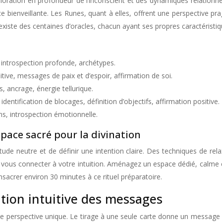
oration en profondeur de l’inconscient et des dynamiques relationne
nce bienveillante. Les Runes, quant à elles, offrent une perspective pr
 existe des centaines d’oracles, chacun ayant ses propres caractéristi
, introspection profonde, archétypes.
itive, messages de paix et d’espoir, affirmation de soi.
, ancrage, énergie tellurique.
, identification de blocages, définition d’objectifs, affirmation positive.
s, introspection émotionnelle.
space sacré pour la divination
itude neutre et de définir une intention claire. Des techniques de re
à vous connecter à votre intuition. Aménagez un espace dédié, calme e
onsacrer environ 30 minutes à ce rituel préparatoire.
ation intuitive des messages
 perspective unique. Le tirage à une seule carte donne un message con