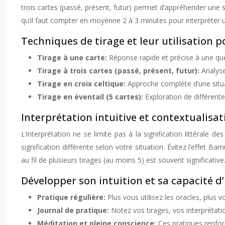
trois cartes (passé, présent, futur) permet d’appréhender une si
qu’il faut compter en moyenne 2 à 3 minutes pour interpréter un
Techniques de tirage et leur utilisation p
Tirage à une carte:
Réponse rapide et précise à une qu
Tirage à trois cartes (passé, présent, futur):
Analyse
Tirage en croix celtique:
Approche complète d’une situa
Tirage en éventail (5 cartes):
Exploration de différent
Interprétation intuitive et contextualisa
L’interprétation ne se limite pas à la signification littérale 
signification différente selon votre situation. Évitez l’effet B
au fil de plusieurs tirages (au moins 5) est souvent significati
Développer son intuition et sa capacité d
Pratique régulière:
Plus vous utilisez les oracles, plus v
Journal de pratique:
Notez vos tirages, vos interprétati
Méditation et pleine conscience:
Ces pratiques renforc