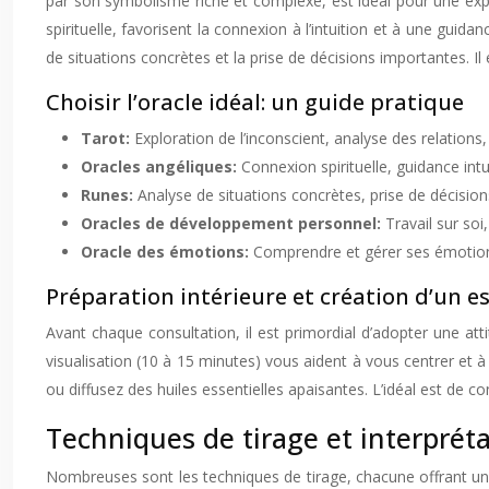
par son symbolisme riche et complexe, est idéal pour une expl
spirituelle, favorisent la connexion à l’intuition et à une guida
de situations concrètes et la prise de décisions importantes. Il
Choisir l’oracle idéal: un guide pratique
Tarot:
Exploration de l’inconscient, analyse des relations
Oracles angéliques:
Connexion spirituelle, guidance intu
Runes:
Analyse de situations concrètes, prise de décisions
Oracles de développement personnel:
Travail sur soi
Oracle des émotions:
Comprendre et gérer ses émotion
Préparation intérieure et création d’un e
Avant chaque consultation, il est primordial d’adopter une att
visualisation (10 à 15 minutes) vous aident à vous centrer et 
ou diffusez des huiles essentielles apaisantes. L’idéal est de c
Techniques de tirage et interprét
Nombreuses sont les techniques de tirage, chacune offrant une