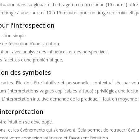
tuation dans sa globalité. Le tirage en croix celtique (10 cartes) off
 tirage à une carte et 10 à 15 minutes pour un tirage en croix celtiqu
our l’introspection
estion simple.
 de l’évolution d’une situation.
tion, avec analyse des influences et des perspectives.
es facettes d’une problématique.
tion des symboles
des cartes. Elle doit être intuitive et personnelle, contextualisée pa
arnum (interprétations vagues applicables à tous) ; privilégiez une le
ve. L’interprétation intuitive demande de la pratique; il faut en moyenn
’interprétation
otre intuition se développe.
ons, et les événements qui s’ensuivent. Cela permet de retracer l’évo
ent votre connexion intérieure et favorisent l’intuition.