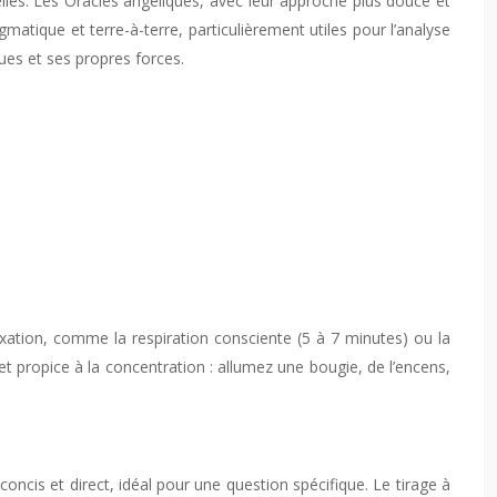
lles. Les Oracles angéliques, avec leur approche plus douce et
agmatique et terre-à-terre, particulièrement utiles pour l’analyse
ques et ses propres forces.
laxation, comme la respiration consciente (5 à 7 minutes) ou la
t propice à la concentration : allumez une bougie, de l’encens,
cis et direct, idéal pour une question spécifique. Le tirage à