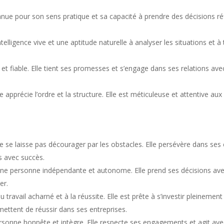
ue pour son sens pratique et sa capacité à prendre des décisions réfléc
telligence vive et une aptitude naturelle à analyser les situations et à
l et fiable. Elle tient ses promesses et s’engage dans ses relations ave
 apprécie l’ordre et la structure. Elle est méticuleuse et attentive aux 
 se laisse pas décourager par les obstacles. Elle persévère dans ses ef
s avec succès.
une personne indépendante et autonome. Elle prend ses décisions avec
er.
 travail acharné et à la réussite. Elle est prête à s’investir pleinemen
rmettent de réussir dans ses entreprises.
sonne honnête et intègre. Elle respecte ses engagements et agit avec 