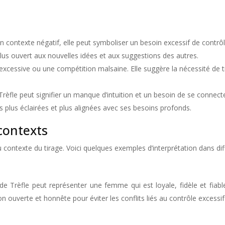
n contexte négatif, elle peut symboliser un besoin excessif de contrôle
plus ouvert aux nouvelles idées et aux suggestions des autres.
é excessive ou une compétition malsaine. Elle suggère la nécessité de t
 Trèfle peut signifier un manque d’intuition et un besoin de se conne
s plus éclairées et plus alignées avec ses besoins profonds.
contexts
u contexte du tirage. Voici quelques exemples d’interprétation dans dif
 Trèfle peut représenter une femme qui est loyale, fidèle et fiable.
 ouverte et honnête pour éviter les conflits liés au contrôle excessif