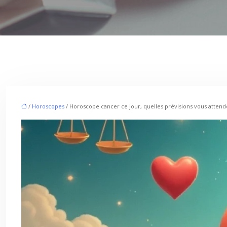
/
Horoscopes
/ Horoscope cancer ce jour, quelles prévisions vous attend